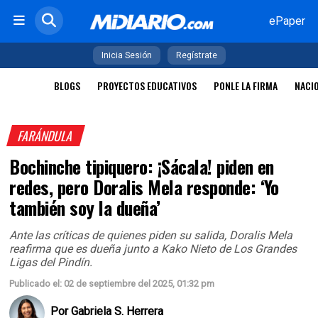
ePaper
Inicia Sesión
Regístrate
BLOGS
PROYECTOS EDUCATIVOS
PONLE LA FIRMA
NACI
FARÁNDULA
Bochinche tipiquero: ¡Sácala! piden en
redes, pero Doralis Mela responde: ‘Yo
también soy la dueña’
Ante las críticas de quienes piden su salida, Doralis Mela
reafirma que es dueña junto a Kako Nieto de Los Grandes
Ligas del Pindín.
Publicado el: 02 de septiembre del 2025, 01:32 pm
Por
Gabriela S. Herrera