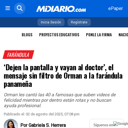
ePaper
Inicia Sesión
Regístrate
BLOGS
PROYECTOS EDUCATIVOS
PONLE LA FIRMA
NACI
FARÁNDULA
‘Dejen la pantalla y vayan al doctor’, el
mensaje sin filtro de Orman a la farándula
panameña
Orman les cantó las 40 a famosas que suben videos de
felicidad mientras por dentro están rotas y no buscan
ayuda profesional.
Publicado el: 02 de agosto del 2025, 07:08 pm
Por
Gabriela S. Herrera
Síguenos en