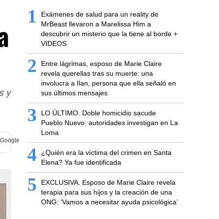
1
Exámenes de salud para un reality de
a
MrBeast llevaron a Marelissa Him a
descubrir un misterio que la tiene al borde +
VIDEOS
2
Entre lágrimas, esposo de Marie Claire
revela querellas tras su muerte: una
involucra a Ilan, persona que ella señaló en
s y
sus últimos mensajes
3
LO ÚLTIMO. Doble homicidio sacude
Pueblo Nuevo: autoridades investigan en La
Loma
4
¿Quién era la víctima del crimen en Santa
Elena? Ya fue identificada
5
EXCLUSIVA. Esposo de Marie Claire revela
terapia para sus hijos y la creación de una
ONG: ‘Vamos a necesitar ayuda psicológica’