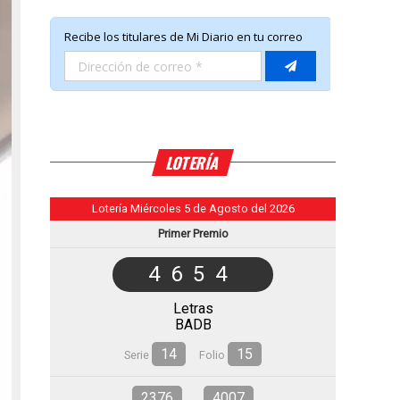
LOTERÍA
Lotería Miércoles 5 de Agosto del 2026
Primer Premio
4654
Letras
BADB
14
15
Serie
Folio
2376
4007