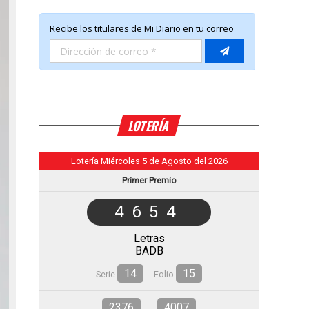
LOTERÍA
Lotería Miércoles 5 de Agosto del 2026
Primer Premio
4654
Letras
BADB
14
15
Serie
Folio
2376
4007