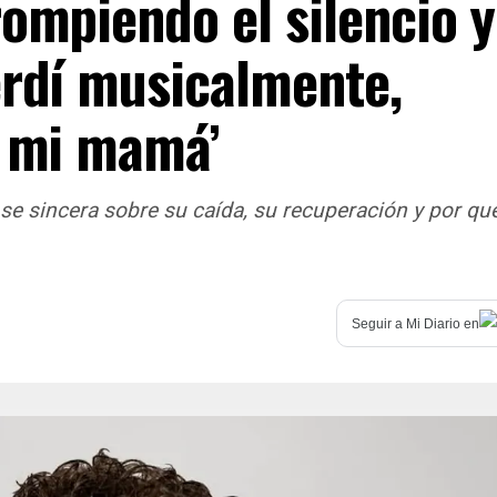
rompiendo el silencio y
erdí musicalmente,
n mi mamá’
 se sincera sobre su caída, su recuperación y por qu
Seguir a
Mi Diario
en