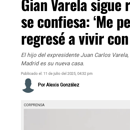
Gian Varela sigue 
se confiesa: ‘Me p
regresé a vivir co
El hijo del expresidente Juan Carlos Varela,
Madrid es su nueva casa.
Publicado el: 11 de julio del 2025, 04:32 pm
Por
Alexis González
CORPRENSA