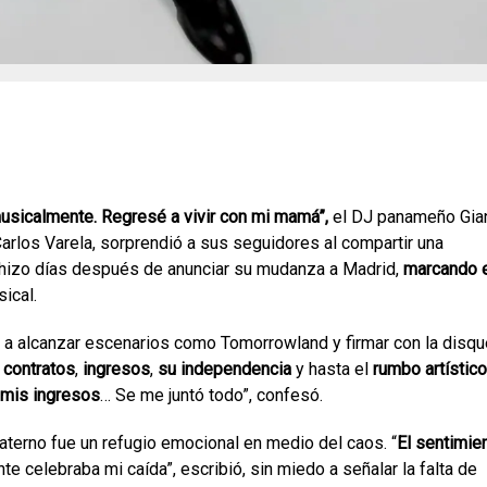
musicalmente. Regresé a vivir con mi mamá”,
el DJ panameño Gia
Carlos Varela, sorprendió a sus seguidores al compartir una
 hizo días después de anunciar su mudanza a Madrid,
marcando 
ical.
se a alcanzar escenarios como Tomorrowland y firmar con la disqu
 contratos
,
ingresos
,
su independencia
y hasta el
rumbo artístico
 mis ingresos
… Se me juntó todo”, confesó.
materno fue un refugio emocional en medio del caos. “
El sentimie
ente celebraba mi caída”, escribió, sin miedo a señalar la falta de