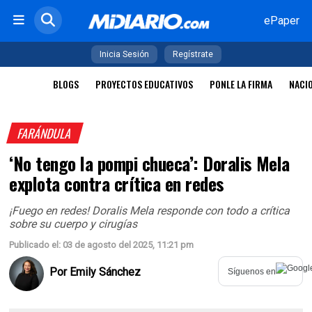
ePaper
Inicia Sesión
Regístrate
BLOGS
PROYECTOS EDUCATIVOS
PONLE LA FIRMA
NACI
FARÁNDULA
‘No tengo la pompi chueca’: Doralis Mela
explota contra crítica en redes
¡Fuego en redes! Doralis Mela responde con todo a crítica
sobre su cuerpo y cirugías
Publicado el: 03 de agosto del 2025, 11:21 pm
Por
Emily Sánchez
Síguenos en