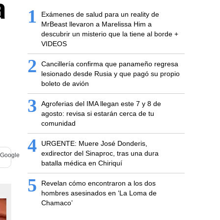
a
1
Exámenes de salud para un reality de
MrBeast llevaron a Marelissa Him a
descubrir un misterio que la tiene al borde +
VIDEOS
2
Cancillería confirma que panameño regresa
lesionado desde Rusia y que pagó su propio
boleto de avión
3
Agroferias del IMA llegan este 7 y 8 de
agosto: revisa si estarán cerca de tu
comunidad
4
URGENTE: Muere José Donderis,
exdirector del Sinaproc, tras una dura
batalla médica en Chiriquí
5
Revelan cómo encontraron a los dos
hombres asesinados en ‘La Loma de
Chamaco’