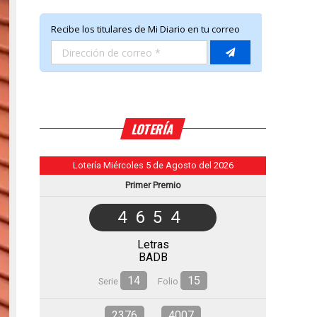
LOTERÍA
Lotería Miércoles 5 de Agosto del 2026
Primer Premio
4654
Letras
BADB
14
15
Serie
Folio
2376
4007