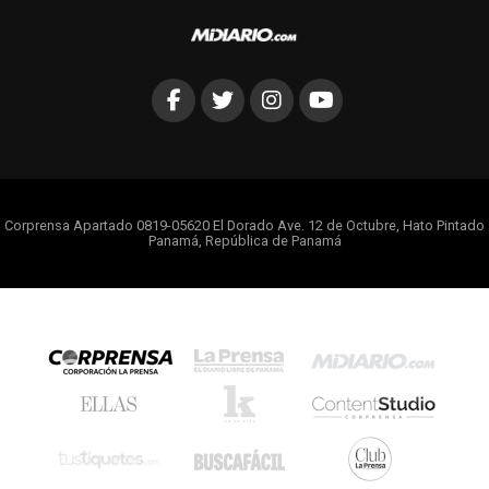
Corprensa Apartado 0819-05620 El Dorado Ave. 12 de Octubre, Hato Pintado
Panamá, República de Panamá