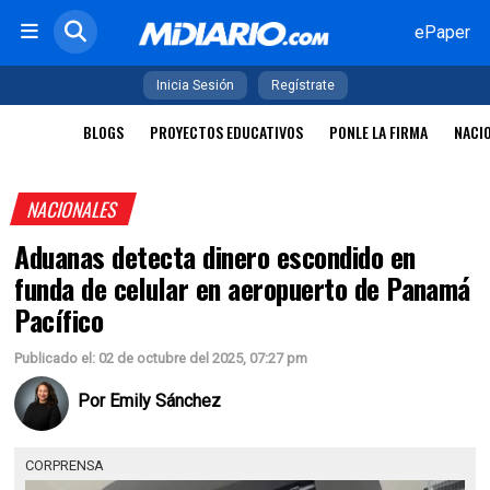
ePaper
Inicia Sesión
Regístrate
BLOGS
PROYECTOS EDUCATIVOS
PONLE LA FIRMA
NACI
NACIONALES
Aduanas detecta dinero escondido en
funda de celular en aeropuerto de Panamá
Pacífico
Publicado el: 02 de octubre del 2025, 07:27 pm
Por
Emily Sánchez
CORPRENSA