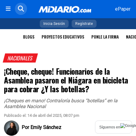
ePaper
Inicia Sesión
Regístrate
BLOGS
PROYECTOS EDUCATIVOS
PONLE LA FIRMA
NACI
NACIONALES
¡Cheque, cheque! Funcionarios de la
Asamblea pasaron el Niágara en bicicleta
para cobrar ¿Y las botellas?
¡Cheques en mano! Contraloría busca “botellas” en la
Asamblea Nacional
Publicado el: 14 de abril del 2025, 08:07 pm
Por
Emily Sánchez
Síguenos en