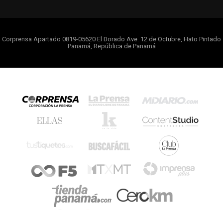
Corprensa Apartado 0819-05620 El Dorado Ave. 12 de Octubre, Hato Pintado
Panamá, República de Panamá