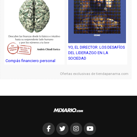
YO, EL DIRECTOR. LOS DESAFÍOS
DEL LIDERAZGO EN LA
SOCIEDAD
Compás financiero personal
Ofertas exclusivas de
tiendapanama.com