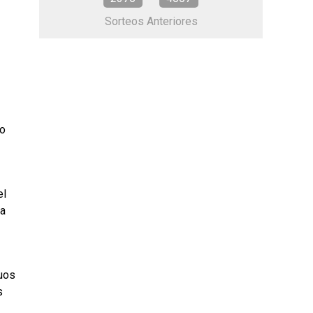
Sorteos Anteriores
so
el
na
guos
s