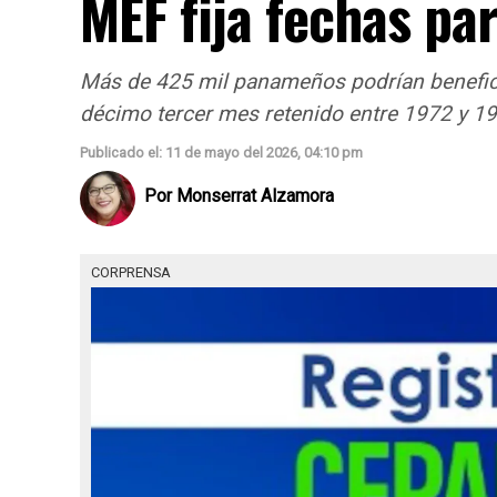
MEF fija fechas pa
Más de 425 mil panameños podrían benefici
décimo tercer mes retenido entre 1972 y 1
Publicado el: 11 de mayo del 2026, 04:10 pm
Por
Monserrat Alzamora
CORPRENSA