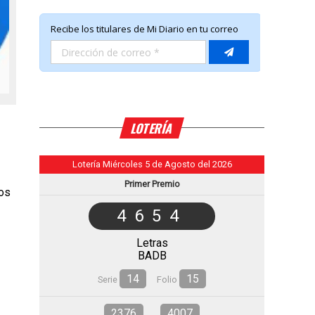
LOTERÍA
Lotería Miércoles 5 de Agosto del 2026
Primer Premio
los
4654
Letras
BADB
14
15
Serie
Folio
2376
4007