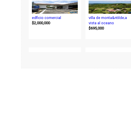
edficio comercial
villa de monta&ntilde;a
$2,000,000
vista al oceano
$695,000