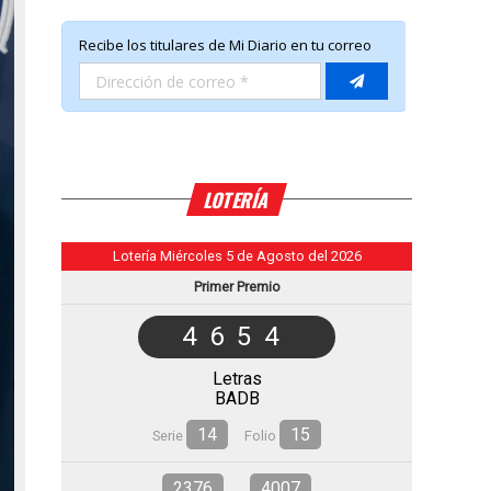
LOTERÍA
Lotería Miércoles 5 de Agosto del 2026
Primer Premio
4654
Letras
BADB
14
15
Serie
Folio
2376
4007