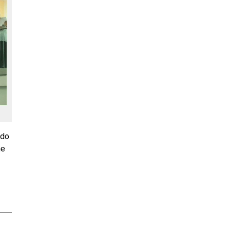
ndo
ne