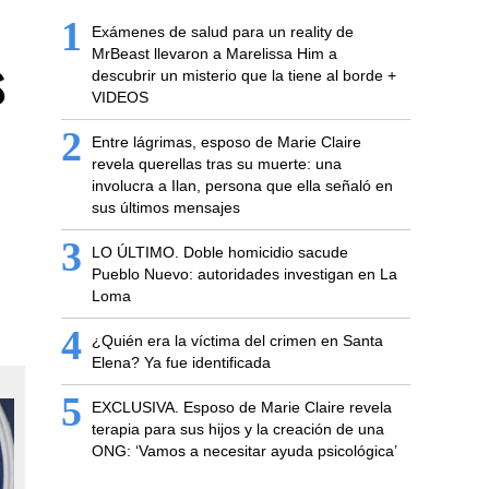
1
Exámenes de salud para un reality de
s
MrBeast llevaron a Marelissa Him a
descubrir un misterio que la tiene al borde +
VIDEOS
2
Entre lágrimas, esposo de Marie Claire
revela querellas tras su muerte: una
involucra a Ilan, persona que ella señaló en
sus últimos mensajes
3
LO ÚLTIMO. Doble homicidio sacude
Pueblo Nuevo: autoridades investigan en La
Loma
4
¿Quién era la víctima del crimen en Santa
Elena? Ya fue identificada
5
EXCLUSIVA. Esposo de Marie Claire revela
terapia para sus hijos y la creación de una
ONG: ‘Vamos a necesitar ayuda psicológica’