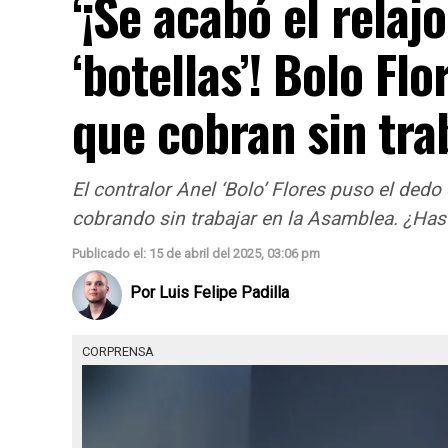
‘¡Se acabó el relajo
‘botellas’! Bolo Fl
que cobran sin tra
El contralor Anel ‘Bolo’ Flores puso el dedo
cobrando sin trabajar en la Asamblea. ¿Has
Publicado el: 15 de abril del 2025, 03:06 pm
Por
Luis Felipe Padilla
CORPRENSA