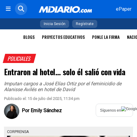
ePaper
Inicia Sesión
Regístrate
BLOGS
PROYECTOS EDUCATIVOS
PONLE LA FIRMA
NACI
POLICIALES
Entraron al hotel… solo él salió con vida
Imputan cargos a José Elías Ortiz por el feminicidio de
Alanisse Avilés en hotel de David
Publicado el: 15 de julio del 2025, 11:34 pm
Por
Emily Sánchez
Síguenos en
CORPRENSA