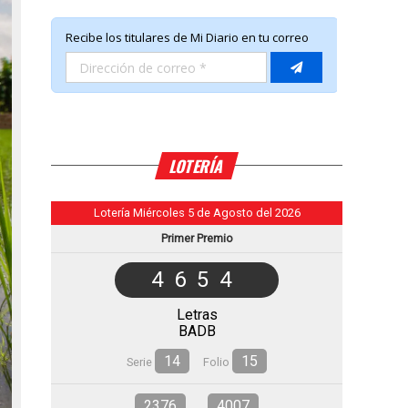
LOTERÍA
Lotería Miércoles 5 de Agosto del 2026
Primer Premio
4654
Letras
BADB
14
15
Serie
Folio
2376
4007