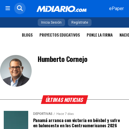
ePaper
Inicia Sesión
Regístrate
BLOGS
PROYECTOS EDUCATIVOS
PONLE LA FIRMA
NACI
Humberto Cornejo
ÚLTIMAS NOTICIAS
DEPORTIVAS
Hace 7 días
Panamá arranca con victoria en béisbol y sufre
en baloncesto en los Centroamericanos 2026