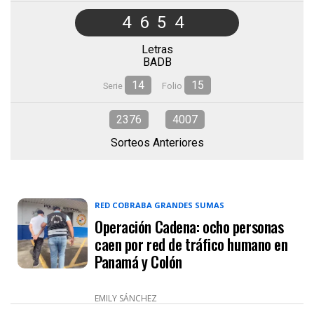
4654
Letras
BADB
14
15
Serie
Folio
2376
4007
Sorteos Anteriores
RED COBRABA GRANDES SUMAS
Operación Cadena: ocho personas
caen por red de tráfico humano en
Panamá y Colón
EMILY SÁNCHEZ