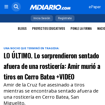
ePaper
Inicia Sesión
Regístrate
BLOGS
PROYECTOS EDUCATIVOS
PONLE LA FIRMA
NACI
UNA NOCHE QUE TERMINÓ EN TRAGEDIA:
LO ÚLTIMO. Lo sorprendieron sentado
afuera de una rosticería: Amir murió a
tiros en Cerro Batea +VIDEO
Amir de la Cruz fue asesinado a tiros
mientras se encontraba sentado afuera de
una rosticería en Cerro Batea, San
Miguelito.