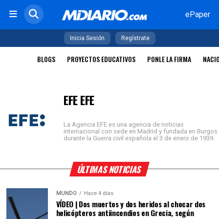
ePaper
Inicia Sesión
Regístrate
BLOGS
PROYECTOS EDUCATIVOS
PONLE LA FIRMA
NACI
EFE EFE
La Agencia EFE es una agencia de noticias
internacional con sede en Madrid y fundada en Burgos
durante la Guerra civil española el 3 de enero de 1939.
ÚLTIMAS NOTICIAS
MUNDO
Hace 4 días
VÍDEO | Dos muertos y dos heridos al chocar dos
helicópteros antiincendios en Grecia, según