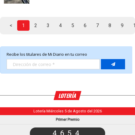
<
1
2
3
4
5
6
7
8
9
LOTERÍA
Lotería Miércoles 5 de Agosto del 2026
Primer Premio
4654