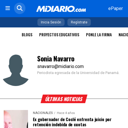
ePaper
Inicia Sesión
Regístrate
BLOGS
PROYECTOS EDUCATIVOS
PONLE LA FIRMA
NACI
Sonia Navarro
snavarro@midiario.com
Periodista egresada de la Universidad de Panamá.
ÚLTIMAS NOTICIAS
NACIONALES
Hace 4 años
Ex gobernador de Coclé enfrenta juicio por
retención indebida de cuotas