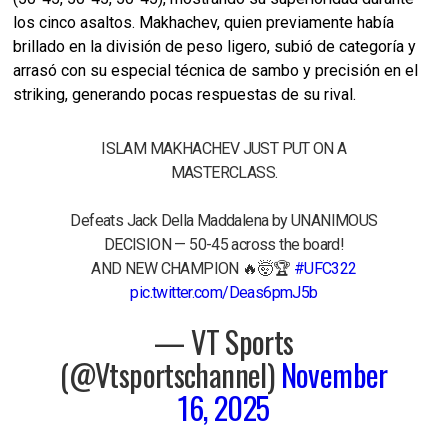
los cinco asaltos. Makhachev, quien previamente había
brillado en la división de peso ligero, subió de categoría y
arrasó con su especial técnica de sambo y precisión en el
striking, generando pocas respuestas de su rival.
ISLAM MAKHACHEV JUST PUT ON A
MASTERCLASS.
Defeats Jack Della Maddalena by UNANIMOUS
DECISION — 50-45 across the board!
AND NEW CHAMPION 🔥🤯🏆
#UFC322
pic.twitter.com/Deas6pmJ5b
— VT Sports
(@Vtsportschannel)
November
16, 2025