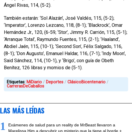
Ángel Rivas, 114, (5-2).
También estarán: ‘Sol Alazán’, José Valdés, 115, (5-2);
‘Imperator’, Lorenzo Lezcano, 118, (8-1); ‘Blackrock’, Omar
Hernández Jr., 120, (6-59; ‘Stor’, Jimmy R. Carrión, 115, (5-1);
‘Arranque Total’, Raymundo Fuentes, 115, (2-1); ‘Haaland’,
Abdiel Jaén, 115, (10-1); ‘Second Son’, Félix Salgado, 116,
(8-1); ‘Don Augusto’, Emanuel Haldar, 116, (7-1); ‘Indy Moon’,
Said Sánchez, 114, (10-1), y ‘Brigo’, con guía de Obeth
Benítez, 126 libras y momios de (5-1).
Etiquetas:
MiDiario
Deportes
ClásicoBicentenario
CarrerasDeCaballos
LAS MÁS LEÍDAS
1
Exámenes de salud para un reality de MrBeast llevaron a
Marelissa Him a descubrir un misterio que la tiene al borde +