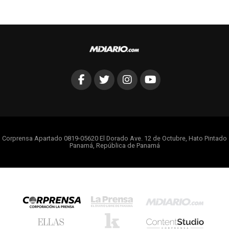
Corprensa Apartado 0819-05620 El Dorado Ave. 12 de Octubre, Hato Pintado
Panamá, República de Panamá