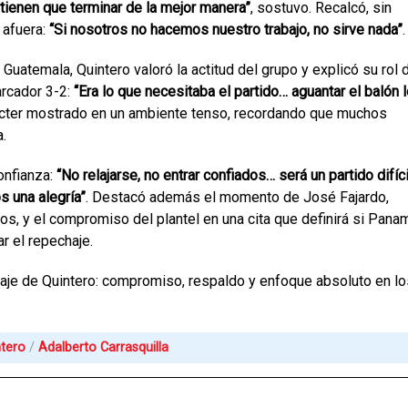
s tienen que terminar de la mejor manera”
, sostuvo. Recalcó, sin
 afuera:
“Si nosotros no hacemos nuestro trabajo, no sirve nada”
.
n Guatemala, Quintero valoró la actitud del grupo y explicó su rol 
arcador 3-2:
“Era lo que necesitaba el partido… aguantar el balón 
ácter mostrado en un ambiente tenso, recordando que muchos
a.
onfianza:
“No relajarse, no entrar confiados… será un partido difíci
 una alegría”
. Destacó además el momento de José Fajardo,
os, y el compromiso del plantel en una cita que definirá si Pana
r el repechaje.
saje de Quintero: compromiso, respaldo y enfoque absoluto en lo
ntero
Adalberto Carrasquilla