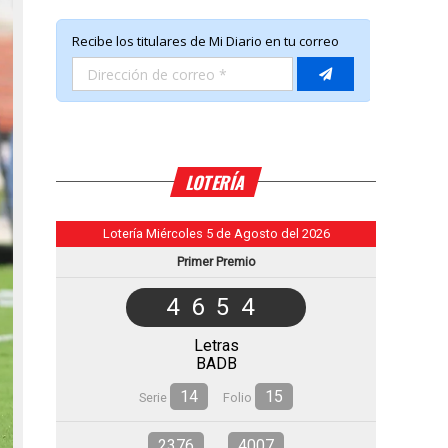
LOTERÍA
Lotería Miércoles 5 de Agosto del 2026
Primer Premio
4654
Letras
BADB
14
15
Serie
Folio
2376
4007