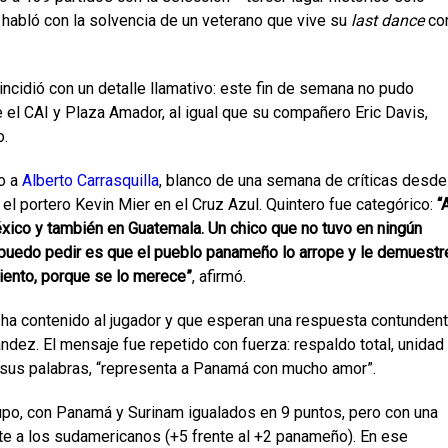
habló con la solvencia de un veterano que vive su
last dance
con
ncidió con un detalle llamativo: este fin de semana no pudo
re el CAI y Plaza Amador, al igual que su compañero Eric Davis,
o.
do a
Alberto Carrasquilla
, blanco de una semana de críticas desde
el portero Kevin Mier en el Cruz Azul. Quintero fue categórico:
“
xico y también en Guatemala. Un chico que no tuvo en ningún
puedo pedir es que el pueblo panameño lo arrope y le demuestr
iento, porque se lo merece”
, afirmó.
 ha contenido al jugador y que esperan una respuesta contunden
ndez. El mensaje fue repetido con fuerza: respaldo total, unidad
n sus palabras, “representa a Panamá con mucho amor”.
grupo, con Panamá y Surinam igualados en 9 puntos, pero con una
te a los sudamericanos (+5 frente al +2 panameño). En ese