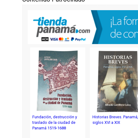
Fundación, destrucción y
Historias Breves. Panamá
traslado de la ciudad de
siglos XVI a XIX
Panamá 1519-1688