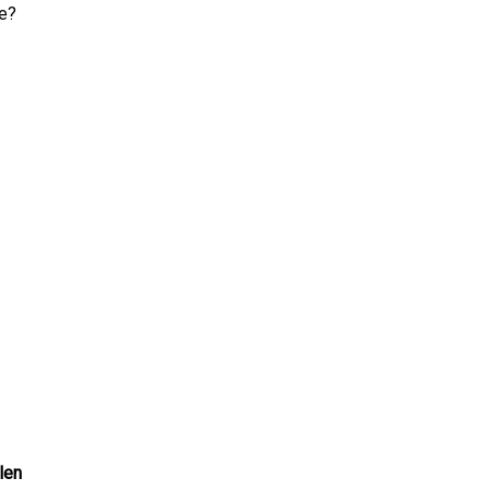
te?
len