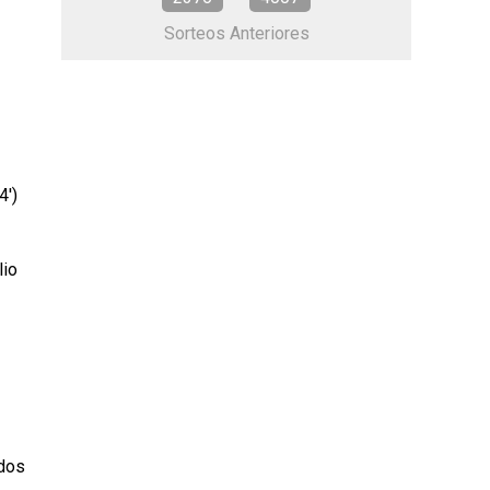
Sorteos Anteriores
4′)
lio
ados