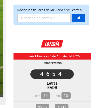
LOTERÍA
Lotería Miércoles 5 de Agosto del 2026
Primer Premio
4654
Letras
BADB
14
15
Serie
Folio
2376
4007