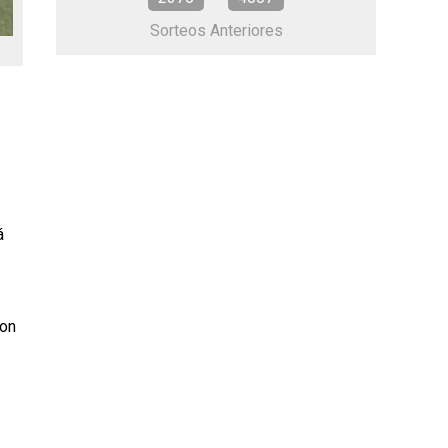
Sorteos Anteriores
á
ron