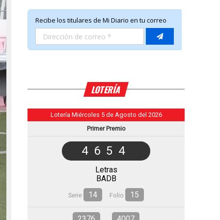
LOTERÍA
Lotería Miércoles 5 de Agosto del 2026
Primer Premio
4654
Letras
BADB
14
15
Serie
Folio
2376
4007