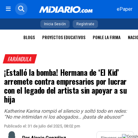
ePaper
Inicia Sesión
Regístrate
BLOGS
PROYECTOS EDUCATIVOS
PONLE LA FIRMA
NACI
FARÁNDULA
¡Estalló la bomba! Hermana de ‘El Kid’
arremete contra empresarios por lucrar
con el legado del artista sin apoyar a su
hija
Katherine Karina rompió el silencio y soltó todo en redes:
“No me intimidan ni los abogados… ¡basta de abusos!”
Publicado el: 31 de julio del 2025, 08:02 pm
Síguenos en