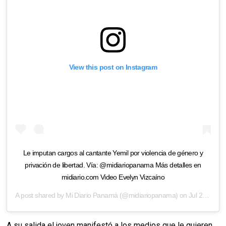
View this post on Instagram
Le imputan cargos al cantante Yemil por violencia de género y
privación de libertad. Vía: @midiariopanama Más detalles en
midiario.com Video Evelyn Vizcaíno
A post shared by
Mi Diario Panamá
(@midiariopanama) on
Jul 26, 2019 at 3:04pm PDT
A su salida el joven manifestó a los medios que le quieren