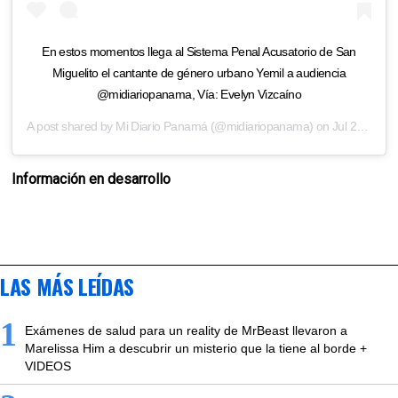
En estos momentos llega al Sistema Penal Acusatorio de San
Miguelito el cantante de género urbano Yemil a audiencia
@midiariopanama, Vía: Evelyn Vizcaíno
A post shared by
Mi Diario Panamá
(@midiariopanama) on
Jul 26, 2019 at 12:34pm PDT
Información en desarrollo
LAS MÁS LEÍDAS
1
Exámenes de salud para un reality de MrBeast llevaron a
Marelissa Him a descubrir un misterio que la tiene al borde +
VIDEOS