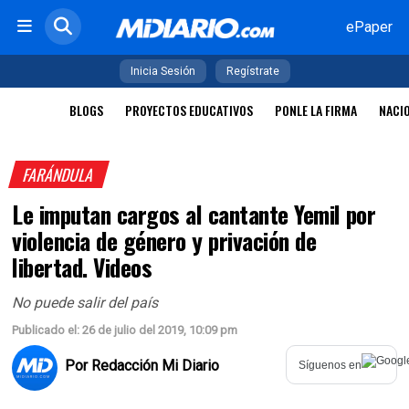
ePaper
Inicia Sesión
Regístrate
BLOGS
PROYECTOS EDUCATIVOS
PONLE LA FIRMA
NACI
FARÁNDULA
Le imputan cargos al cantante Yemil por
violencia de género y privación de
libertad. Videos
No puede salir del país
Publicado el: 26 de julio del 2019, 10:09 pm
Por
Redacción Mi Diario
Síguenos en