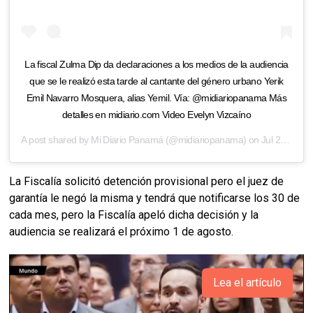
La fiscal Zulma Dip da declaraciones a los medios de la audiencia
que se le realizó esta tarde al cantante del género urbano Yerik
Emil Navarro Mosquera, alias Yemil. Vía: @midiariopanama Más
detalles en midiario.com Video Evelyn Vizcaíno
A post shared by
Mi Diario Panamá
(@midiariopanama) on
Jul 26, 2019 at 3:09pm PDT
La Fiscalía solicitó detención provisional pero el juez de
garantía le negó la misma y tendrá que notificarse los 30 de
cada mes, pero la Fiscalía apeló dicha decisión y la
audiencia se realizará el próximo 1 de agosto.
Lea el artículo