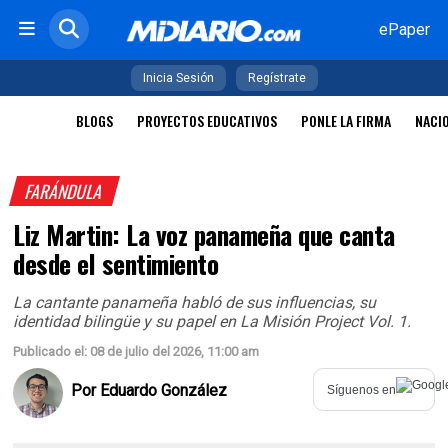
ePaper
Inicia Sesión
Regístrate
BLOGS
PROYECTOS EDUCATIVOS
PONLE LA FIRMA
NACI
FARÁNDULA
Liz Martin: La voz panameña que canta
desde el sentimiento
La cantante panameña habló de sus influencias, su
identidad bilingüe y su papel en La Misión Project Vol. 1.
Publicado el: 08 de julio del 2026, 11:00 am
Por
Eduardo González
Síguenos en