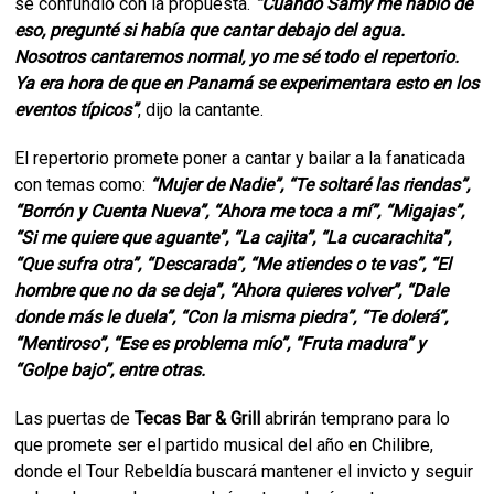
se confundió con la propuesta.
“Cuando Samy me habló de
eso, pregunté si había que cantar debajo del agua.
Nosotros cantaremos normal, yo me sé todo el repertorio.
Ya era hora de que en Panamá se experimentara esto en los
eventos típicos”
, dijo la cantante.
El repertorio promete poner a cantar y bailar a la fanaticada
con temas como:
“Mujer de Nadie”, “Te soltaré las riendas”,
“Borrón y Cuenta Nueva”, “Ahora me toca a mí”, “Migajas”,
“Si me quiere que aguante”, “La cajita”, “La cucarachita”,
“Que sufra otra”, “Descarada”, “Me atiendes o te vas”, “El
hombre que no da se deja”, “Ahora quieres volver”, “Dale
donde más le duela”, “Con la misma piedra”, “Te dolerá”,
“Mentiroso”, “Ese es problema mío”, “Fruta madura” y
“Golpe bajo”, entre otras.
Las puertas de
Tecas Bar & Grill
abrirán temprano para lo
que promete ser el partido musical del año en Chilibre,
donde el Tour Rebeldía buscará mantener el invicto y seguir