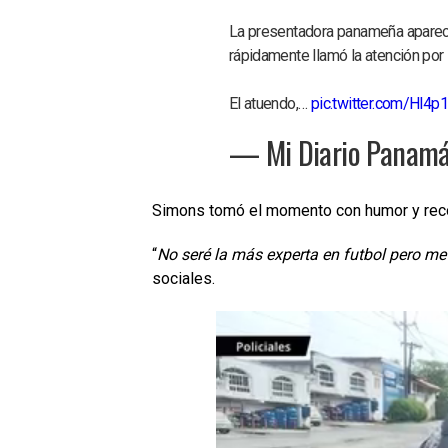
La presentadora panameña apareci
rápidamente llamó la atención por 
El atuendo,…
pic.twitter.com/Hl4
— Mi Diario Panam
Simons tomó el momento con humor y reco
“
No seré la más experta en futbol pero m
sociales.