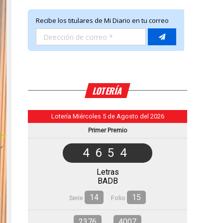
LOTERÍA
Lotería Miércoles 5 de Agosto del 2026
Primer Premio
4654
Letras
BADB
14
15
Serie
Folio
2376
4007