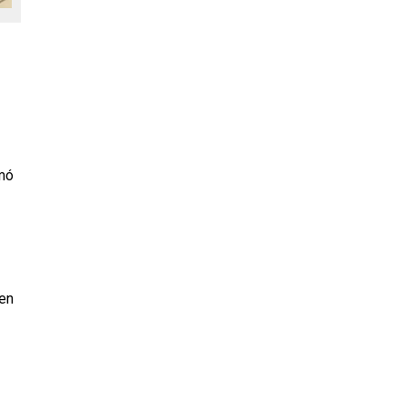
amó
 en