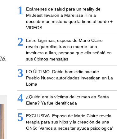
1
Exámenes de salud para un reality de
MrBeast llevaron a Marelissa Him a
descubrir un misterio que la tiene al borde +
VIDEOS
2
Entre lágrimas, esposo de Marie Claire
revela querellas tras su muerte: una
involucra a Ilan, persona que ella señaló en
26.
sus últimos mensajes
3
LO ÚLTIMO. Doble homicidio sacude
Pueblo Nuevo: autoridades investigan en La
Loma
4
¿Quién era la víctima del crimen en Santa
Elena? Ya fue identificada
5
EXCLUSIVA. Esposo de Marie Claire revela
terapia para sus hijos y la creación de una
ONG: ‘Vamos a necesitar ayuda psicológica’