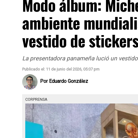
Modo álbum: Miche
ambiente mundiali
vestido de sticker
La presentadora panameña lució un vestido c
Publicado el: 11 de junio del 2026, 05:07 pm
Por
Eduardo González
CORPRENSA