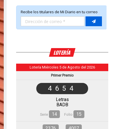
LOTERÍA
Lotería Miércoles 5 de Agosto del 2026
Primer Premio
4654
Letras
BADB
14
15
Serie
Folio
2376
4007