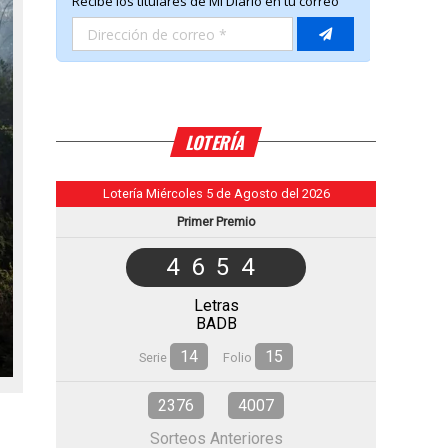
LOTERÍA
Lotería Miércoles 5 de Agosto del 2026
Primer Premio
4654
Letras
BADB
14
15
Serie
Folio
2376
4007
Sorteos Anteriores