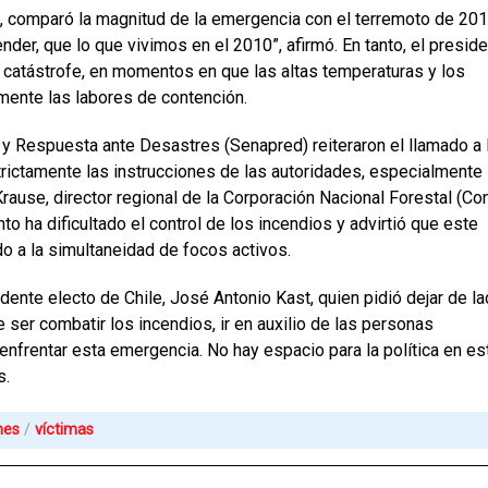
, comparó la magnitud de la emergencia con el terremoto de 201
nder, que lo que vivimos en el 2010”, afirmó. En tanto, el presid
la catástrofe, en momentos en que las altas temperaturas y los
mente las labores de contención.
y Respuesta ante Desastres (Senapred) reiteraron el llamado a 
trictamente las instrucciones de las autoridades, especialmente
ause, director regional de la Corporación Nacional Forestal (Co
nto ha dificultado el control de los incendios y advirtió que este
do a la simultaneidad de focos activos.
idente electo de Chile, José Antonio Kast, quien pidió dejar de l
e ser combatir los incendios, ir en auxilio de las personas
enfrentar esta emergencia. No hay espacio para la política en es
s.
nes
víctimas