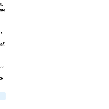
0.
ente
la
naf)
ado
te