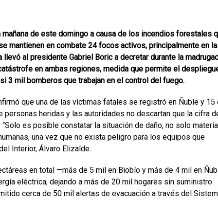
 mañana de este domingo a causa de los incendios forestales 
 se mantienen en combate 24 focos activos, principalmente en la
llevó al presidente Gabriel Boric a decretar durante la madruga
 catástrofe en ambas regiones, medida que permite el despliegu
i 3 mil bomberos que trabajan en el control del fuego.
nfirmó que una de las víctimas fatales se registró en Ñuble y 15
e personas heridas y las autoridades no descartan que la cifra d
. “Solo es posible constatar la situación de daño, no solo materia
humanas, una vez que no exista peligro para los equipos que
del Interior, Álvaro Elizalde.
ctáreas en total —más de 5 mil en Biobío y más de 4 mil en Ñub
gía eléctrica, dejando a más de 20 mil hogares sin suministro.
mitido cerca de 50 mil alertas de evacuación a través del Siste