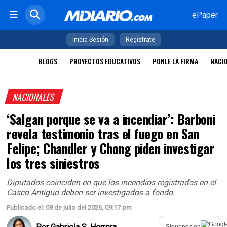
ePaper
Inicia Sesión
Regístrate
BLOGS
PROYECTOS EDUCATIVOS
PONLE LA FIRMA
NACI
NACIONALES
‘Salgan porque se va a incendiar’: Barboni
revela testimonio tras el fuego en San
Felipe; Chandler y Chong piden investigar
los tres siniestros
Diputados coinciden en que los incendios registrados en el
Casco Antiguo deben ser investigados a fondo.
Publicado el: 08 de julio del 2026, 09:17 pm
Síguenos en