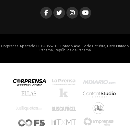
Corprensa Apartado 0819-05620 El Dorado Ave. 12 de Octubre, Hato Pintado
Panamá, República de Panamá