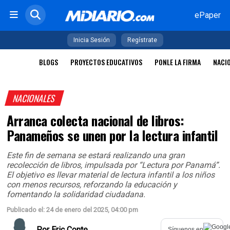
ePaper
Inicia Sesión
Regístrate
BLOGS
PROYECTOS EDUCATIVOS
PONLE LA FIRMA
NACI
NACIONALES
Arranca colecta nacional de libros:
Panameños se unen por la lectura infantil
Este fin de semana se estará realizando una gran
recolección de libros, impulsada por “Lectura por Panamá”.
El objetivo es llevar material de lectura infantil a los niños
con menos recursos, reforzando la educación y
fomentando la solidaridad ciudadana.
Publicado el: 24 de enero del 2025, 04:00 pm
Por
Eric Conte
Síguenos en