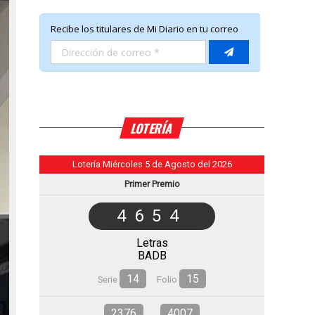
LOTERÍA
Lotería Miércoles 5 de Agosto del 2026
Primer Premio
4654
Letras
BADB
14
15
Serie
Folio
2376
4007