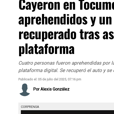
Cayeron en Tocume
aprehendidos y un
recuperado tras as
plataforma
Cuatro personas fueron aprehendidas por la
plataforma digital. Se recuperó el auto y s
Publicado el: 05 de julio del 2025, 07:16 pm
Por
Alexis González
CORPRENSA