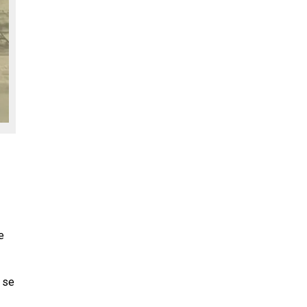
e
, se