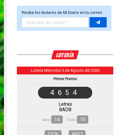
LOTERÍA
Lotería Miércoles 5 de Agosto del 2026
Primer Premio
4654
Letras
BADB
14
15
Serie
Folio
2376
4007