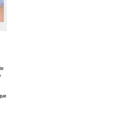
te
e
que