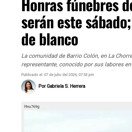
Honras fúnebres d
serán este sábado;
de blanco
La comunidad de Barrio Colón, en La Chorre
representante, conocido por sus labores en
Publicado el: 07 de julio del 2026, 07:53 pm
Por
Gabriela S. Herrera
l9vu769g