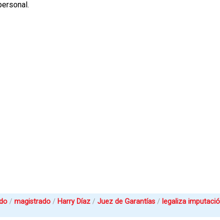
personal.
ado
magistrado
Harry Díaz
Juez de Garantías
legaliza imputaci