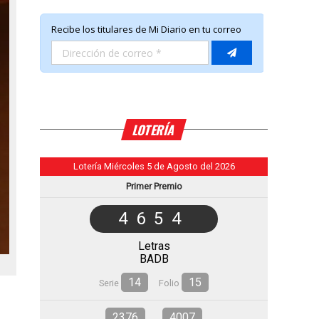
LOTERÍA
Lotería Miércoles 5 de Agosto del 2026
Primer Premio
4654
Letras
BADB
14
15
Serie
Folio
2376
4007