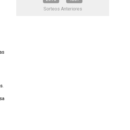
Sorteos Anteriores
tas
s.
asa