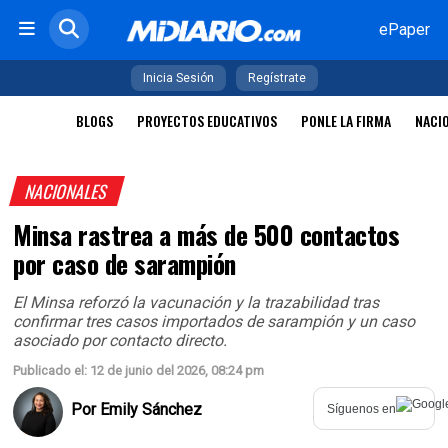
ePaper
Inicia Sesión
Regístrate
BLOGS
PROYECTOS EDUCATIVOS
PONLE LA FIRMA
NACI
NACIONALES
Minsa rastrea a más de 500 contactos
por caso de sarampión
El Minsa reforzó la vacunación y la trazabilidad tras
confirmar tres casos importados de sarampión y un caso
asociado por contacto directo.
Publicado el: 12 de junio del 2026, 08:24 pm
Por
Emily Sánchez
Síguenos en