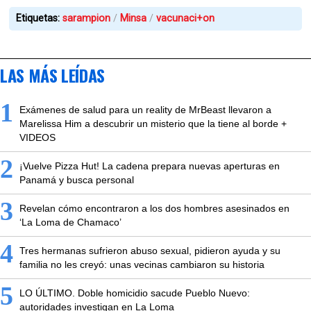
Etiquetas:
sarampion
Minsa
vacunaci+on
LAS MÁS LEÍDAS
1
Exámenes de salud para un reality de MrBeast llevaron a
Marelissa Him a descubrir un misterio que la tiene al borde +
VIDEOS
2
¡Vuelve Pizza Hut! La cadena prepara nuevas aperturas en
Panamá y busca personal
3
Revelan cómo encontraron a los dos hombres asesinados en
‘La Loma de Chamaco’
4
Tres hermanas sufrieron abuso sexual, pidieron ayuda y su
familia no les creyó: unas vecinas cambiaron su historia
5
LO ÚLTIMO. Doble homicidio sacude Pueblo Nuevo:
autoridades investigan en La Loma