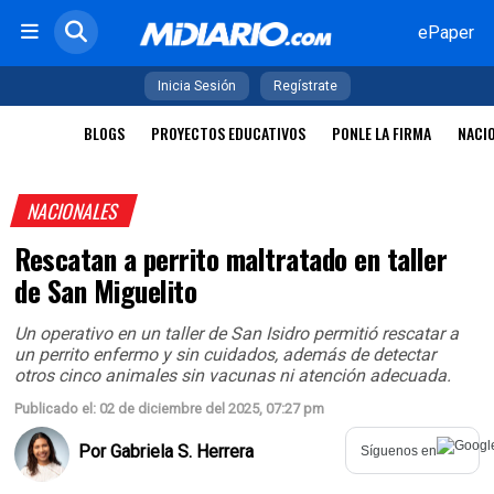
ePaper
Inicia Sesión
Regístrate
BLOGS
PROYECTOS EDUCATIVOS
PONLE LA FIRMA
NACI
NACIONALES
Rescatan a perrito maltratado en taller
de San Miguelito
Un operativo en un taller de San Isidro permitió rescatar a
un perrito enfermo y sin cuidados, además de detectar
otros cinco animales sin vacunas ni atención adecuada.
Publicado el: 02 de diciembre del 2025, 07:27 pm
Por
Gabriela S. Herrera
Síguenos en