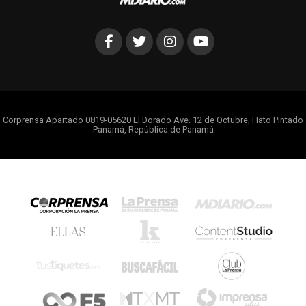
Corprensa Apartado 0819-05620 El Dorado Ave. 12 de Octubre, Hato Pintado
Panamá, República de Panamá