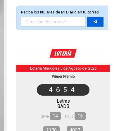
LOTERÍA
Lotería Miércoles 5 de Agosto del 2026
Primer Premio
4654
Letras
BADB
14
15
Serie
Folio
2376
4007