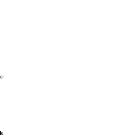
er
la