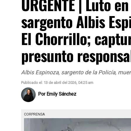
URGENTE | Luto en 
sargento Albis Esp
El Chorrillo; captu
presunto responsa
Albis Espinoza, sargento de la Policía, muer
Publicado el: 13 de abril del 2026, 04:25 am
Por
Emily Sánchez
CORPRENSA