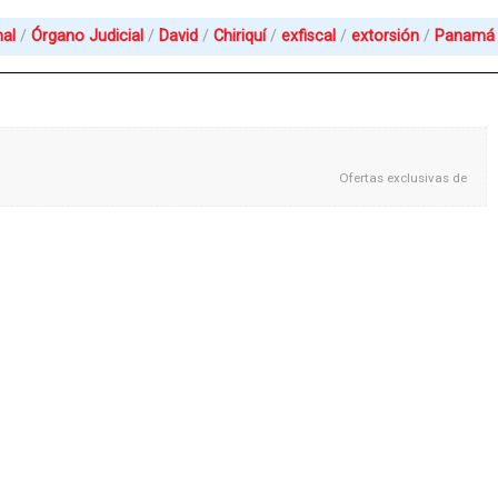
nal
Órgano Judicial
David
Chiriquí
exfiscal
extorsión
Panamá
Ofertas exclusivas de