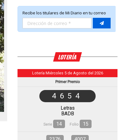
LOTERÍA
Lotería Miércoles 5 de Agosto del 2026
Primer Premio
4654
Letras
BADB
14
15
Serie
Folio
2376
4007