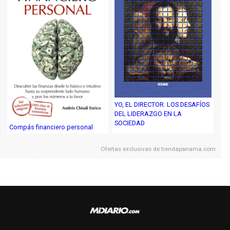
YO, EL DIRECTOR. LOS DESAFÍOS
DEL LIDERAZGO EN LA
SOCIEDAD
Compás financiero personal
Ofertas exclusivas de
tiendapanama.com