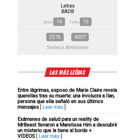
Letras
BADB
14
15
Serie
Folio
2376
4007
Sorteos Anteriores
LAS MÁS LEÍDAS
Entre lágrimas, esposo de Marie Claire revela
querellas tras su muerte: una involucra a Ilan,
persona que ella señaló en sus últimos
mensajes
[
Leer más
]
Exámenes de salud para un reality de
MrBeast llevaron a Marelissa Him a descubrir
un misterio que la tiene al borde +
VIDEOS
[
Leer más
]