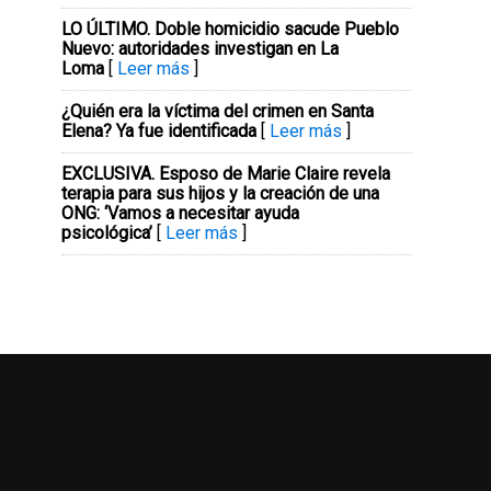
LO ÚLTIMO. Doble homicidio sacude Pueblo
Nuevo: autoridades investigan en La
Loma
[
Leer más
]
¿Quién era la víctima del crimen en Santa
Elena? Ya fue identificada
[
Leer más
]
EXCLUSIVA. Esposo de Marie Claire revela
terapia para sus hijos y la creación de una
ONG: ‘Vamos a necesitar ayuda
psicológica’
[
Leer más
]