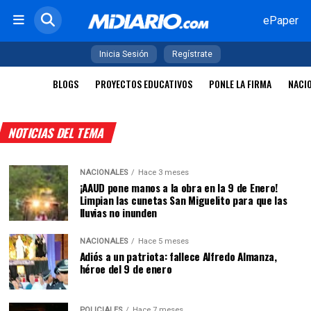
ePaper
Inicia Sesión
Regístrate
BLOGS
PROYECTOS EDUCATIVOS
PONLE LA FIRMA
NACI
NOTICIAS DEL TEMA
NACIONALES
Hace 3 meses
¡AAUD pone manos a la obra en la 9 de Enero!
Limpian las cunetas San Miguelito para que las
lluvias no inunden
NACIONALES
Hace 5 meses
Adiós a un patriota: fallece Alfredo Almanza,
héroe del 9 de enero
POLICIALES
Hace 7 meses