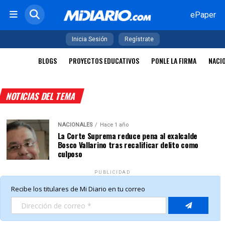
ePaper
Inicia Sesión
Regístrate
BLOGS
PROYECTOS EDUCATIVOS
PONLE LA FIRMA
NACI
NOTICIAS DEL TEMA
NACIONALES
Hace 1 año
La Corte Suprema reduce pena al exalcalde
Bosco Vallarino tras recalificar delito como
culposo
PUBLICIDAD