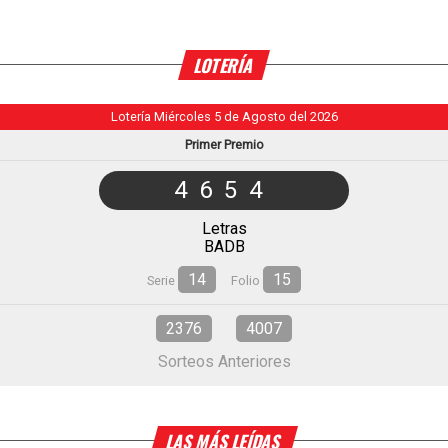
LOTERÍA
Lotería Miércoles 5 de Agosto del 2026
Primer Premio
4654
Letras
BADB
14
15
Serie
Folio
2376
4007
Sorteos Anteriores
LAS MÁS LEÍDAS