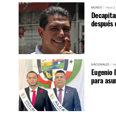
MUNDO
Hace 2
Decapitan
después 
NACIONALES
Ha
Eugenio 
para asu