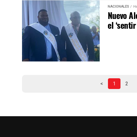
NACIONALES
Ha
Nuevo Al
el ‘senti
<
1
2