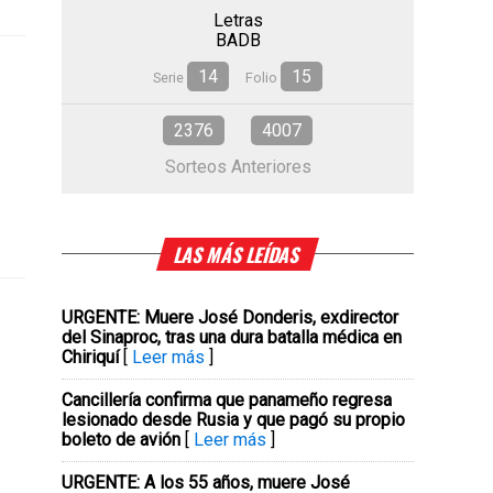
Letras
BADB
14
15
Serie
Folio
2376
4007
Sorteos Anteriores
LAS MÁS LEÍDAS
URGENTE: Muere José Donderis, exdirector
del Sinaproc, tras una dura batalla médica en
Chiriquí
[
Leer más
]
Cancillería confirma que panameño regresa
lesionado desde Rusia y que pagó su propio
boleto de avión
[
Leer más
]
URGENTE: A los 55 años, muere José