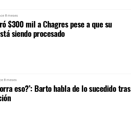
ce 8 meses
iró $300 mil a Chagres pese a que su
está siendo procesado
ce 8 meses
orra eso?’: Barto habla de lo sucedido tras
ción