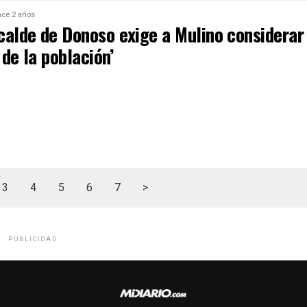
ce 2 años
calde de Donoso exige a Mulino considerar
r de la población’
3
4
5
6
7
>
PUBLICIDAD