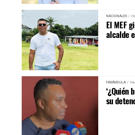
NACIONALES
Ha
El MEF g
alcalde 
FARÁNDULA
Ha
‘¿Quién b
su deten