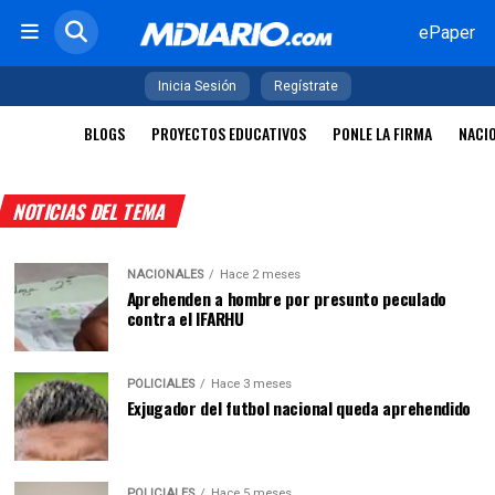
ePaper
Inicia Sesión
Regístrate
BLOGS
PROYECTOS EDUCATIVOS
PONLE LA FIRMA
NACI
NOTICIAS DEL TEMA
NACIONALES
Hace 2 meses
Aprehenden a hombre por presunto peculado
contra el IFARHU
POLICIALES
Hace 3 meses
Exjugador del futbol nacional queda aprehendido
POLICIALES
Hace 5 meses