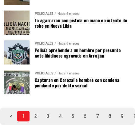
POLICIALES
Hace 6 meses
Lo agarraron con pistola en mano en intento de
robo en Nueva Libia
POLICIALES
Hace 6 meses
Policía aprehende a un hombre por presunto
acto libidinoso agravado en Arraiján
POLICIALES
Hace 7 meses
Capturan en Corozal a hombre con condena
pendiente por delito sexual
<
1
2
3
4
5
6
7
8
9