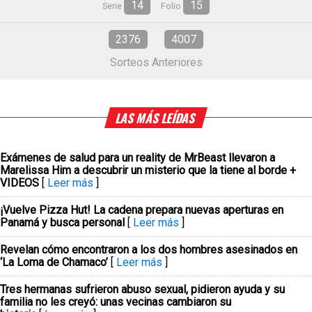
14
15
Serie
Folio
2376
4007
Sorteos Anteriores
LAS MÁS LEÍDAS
Exámenes de salud para un reality de MrBeast llevaron a
Marelissa Him a descubrir un misterio que la tiene al borde +
VIDEOS
[
Leer más
]
¡Vuelve Pizza Hut! La cadena prepara nuevas aperturas en
Panamá y busca personal
[
Leer más
]
Revelan cómo encontraron a los dos hombres asesinados en
‘La Loma de Chamaco’
[
Leer más
]
Tres hermanas sufrieron abuso sexual, pidieron ayuda y su
familia no les creyó: unas vecinas cambiaron su