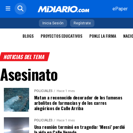
ePaper
Inicia Sesión
Regístrate
BLOGS
PROYECTOS EDUCATIVOS
PONLE LA FIRMA
NACI
NOTICIAS DEL TEMA
Asesinato
POLICIALES
Hace 1 mes
Matan a reconocido decorador de los famosos
arbolitos de farmacias y de los carros
alegóricos de Calle Arriba
POLICIALES
Hace 1 mes
Una reunión terminó en tragedia: ‘Messi’ perdió
la vida en Calle Venado