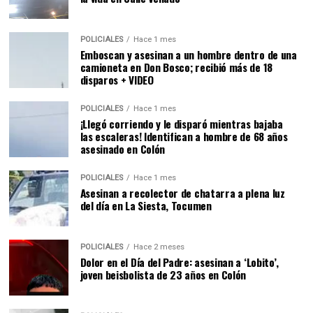
POLICIALES
Hace 1 mes
Emboscan y asesinan a un hombre dentro de una
camioneta en Don Bosco; recibió más de 18
disparos + VIDEO
POLICIALES
Hace 1 mes
¡Llegó corriendo y le disparó mientras bajaba
las escaleras! Identifican a hombre de 68 años
asesinado en Colón
POLICIALES
Hace 1 mes
Asesinan a recolector de chatarra a plena luz
del día en La Siesta, Tocumen
POLICIALES
Hace 2 meses
Dolor en el Día del Padre: asesinan a ‘Lobito’,
joven beisbolista de 23 años en Colón