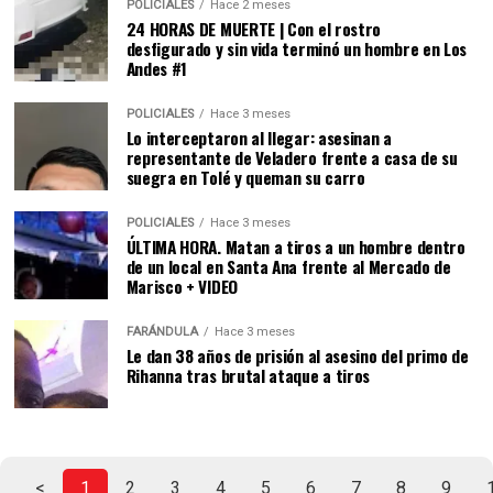
POLICIALES
Hace 2 meses
24 HORAS DE MUERTE | Con el rostro
desfigurado y sin vida terminó un hombre en Los
Andes #1
POLICIALES
Hace 3 meses
Lo interceptaron al llegar: asesinan a
representante de Veladero frente a casa de su
suegra en Tolé y queman su carro
POLICIALES
Hace 3 meses
ÚLTIMA HORA. Matan a tiros a un hombre dentro
de un local en Santa Ana frente al Mercado de
Marisco + VIDEO
FARÁNDULA
Hace 3 meses
Le dan 38 años de prisión al asesino del primo de
Rihanna tras brutal ataque a tiros
<
1
2
3
4
5
6
7
8
9