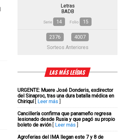
a
Letras
BADB
14
15
Serie
Folio
2376
4007
Sorteos Anteriores
LAS MÁS LEÍDAS
URGENTE: Muere José Donderis, exdirector
del Sinaproc, tras una dura batalla médica en
Chiriquí
[
Leer más
]
Cancillería confirma que panameño regresa
lesionado desde Rusia y que pagó su propio
boleto de avión
[
Leer más
]
Agroferias del IMA llegan este 7 y 8 de