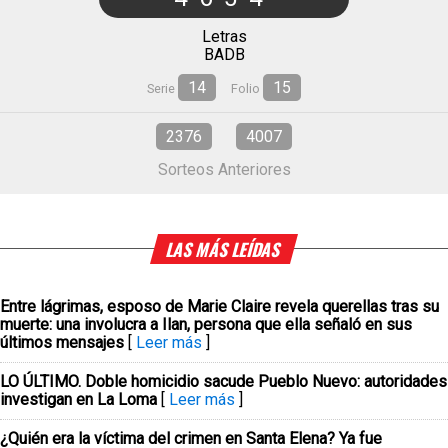
Letras
BADB
14
15
Serie
Folio
2376
4007
Sorteos Anteriores
LAS MÁS LEÍDAS
Entre lágrimas, esposo de Marie Claire revela querellas tras su
muerte: una involucra a Ilan, persona que ella señaló en sus
últimos mensajes
[
Leer más
]
LO ÚLTIMO. Doble homicidio sacude Pueblo Nuevo: autoridades
investigan en La Loma
[
Leer más
]
¿Quién era la víctima del crimen en Santa Elena? Ya fue