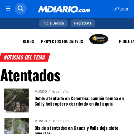
ePaper
Inicia Sesión
Regístrate
BLOGS
PROYECTOS EDUCATIVOS
PONLE L
NOTICIAS DEL TEMA
Atentados
MUNDO
Hace 1 año
Doble atentado en Colombia: camión bomba en
Cali y helicóptero derribado en Antioquía
MUNDO
Hace 1 año
Ola de atentados en Cauca y Valle deja siete
muertos