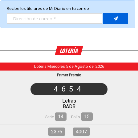
LOTERÍA
Lotería Miércoles 5 de Agosto del 2026
Primer Premio
4654
Letras
BADB
14
15
Serie
Folio
2376
4007