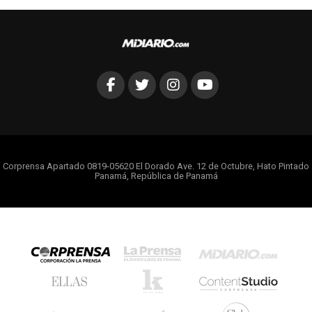
Corprensa Apartado 0819-05620 El Dorado Ave. 12 de Octubre, Hato Pintado
Panamá, República de Panamá