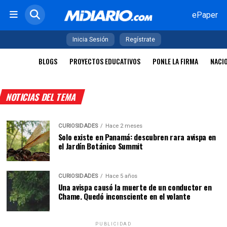
ePaper
Inicia Sesión
Regístrate
BLOGS
PROYECTOS EDUCATIVOS
PONLE LA FIRMA
NACI
NOTICIAS DEL TEMA
CURIOSIDADES
Hace 2 meses
Solo existe en Panamá: descubren rara avispa en
el Jardín Botánico Summit
CURIOSIDADES
Hace 5 años
Una avispa causó la muerte de un conductor en
Chame. Quedó inconsciente en el volante
PUBLICIDAD