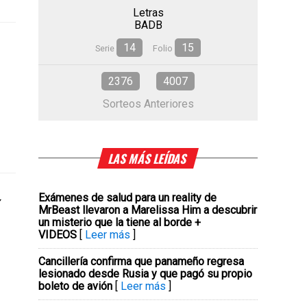
Letras
BADB
14
15
Serie
Folio
2376
4007
Sorteos Anteriores
LAS MÁS LEÍDAS
Exámenes de salud para un reality de
í
MrBeast llevaron a Marelissa Him a descubrir
un misterio que la tiene al borde +
VIDEOS
[
Leer más
]
Cancillería confirma que panameño regresa
lesionado desde Rusia y que pagó su propio
boleto de avión
[
Leer más
]