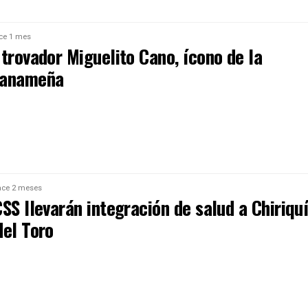
ce 1 mes
trovador Miguelito Cano, ícono de la
panameña
ce 2 meses
SS llevarán integración de salud a Chiriqu
del Toro