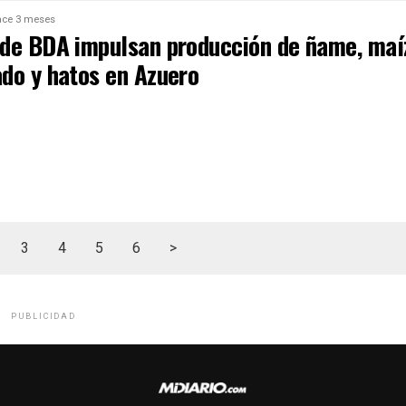
ce 3 meses
de BDA impulsan producción de ñame, maí
do y hatos en Azuero
3
4
5
6
>
PUBLICIDAD