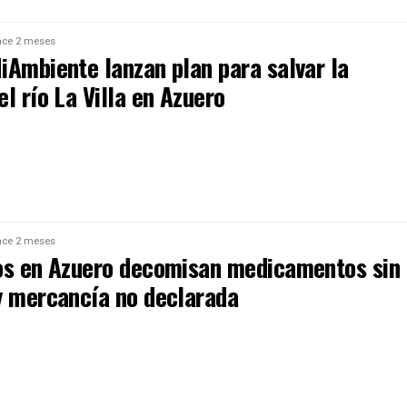
ce 2 meses
iAmbiente lanzan plan para salvar la
l río La Villa en Azuero
ce 2 meses
os en Azuero decomisan medicamentos sin
y mercancía no declarada