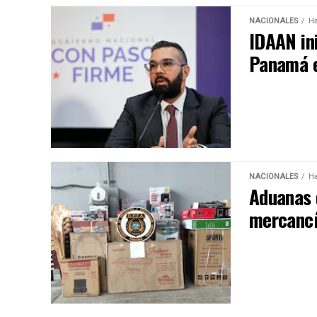
NACIONALES
Ha
IDAAN in
Panamá 
NACIONALES
Ha
Aduanas 
mercancí